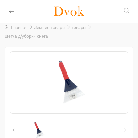
Главная
Зимние товары
товары
щетка д/уборки снега