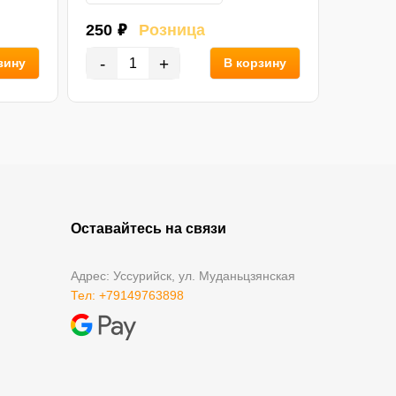
250 ₽
Розница
280 ₽
-
+
-
зину
В корзину
Оставайтесь на связи
Адрес: Уссурийск, ул. Муданьцзянская
Тел: +79149763898