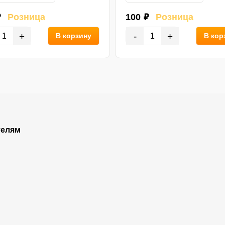
₽
Розница
100 ₽
Розница
+
-
+
В корзину
В кор
телям
Покупателям