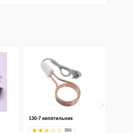
130-7 кипятильник
130-5 
350