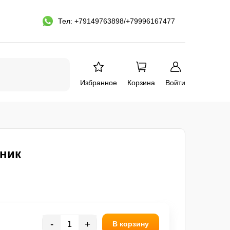
Тел: +79149763898/+79996167477
Избранное
Корзина
Войти
ьник
-
+
В корзину