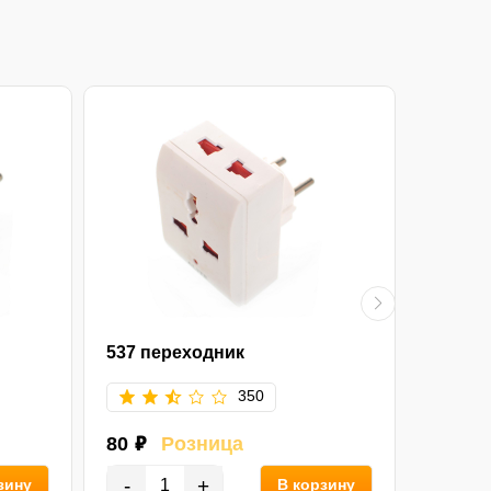
537 переходник
1238 п
350
80 ₽
Розница
70 ₽
-
+
-
зину
В корзину