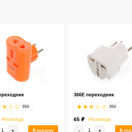
ереходник
366E переходник
350
350
Розница
65 ₽
Розница
+
-
+
В корзину
В кор