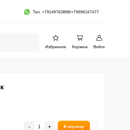
Тел: +79149763898/+79996167477
Избранное
Корзина
Войти
к
-
+
В корзину