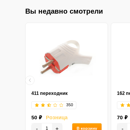
Вы недавно смотрели
411 переходник
162 п
350
50 ₽
Розница
70 ₽
-
+
-
орзину
В корзину