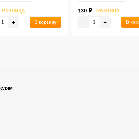
Розница
130 ₽
Розница
+
-
+
В корзину
В кор
телям
Покупателям