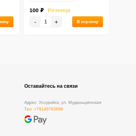
100 ₽
Розница
120 ₽
-
+
зину
В корзину
-
Оставайтесь на связи
Адрес: Уссурийск, ул. Муданьцзянская
Тел: +79149763898