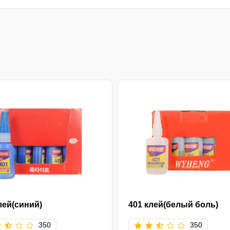
лей(синий)
401 клей(белый боль)
350
350