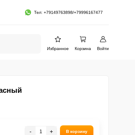
Тел: +79149763898/+79996167477
Избранное
Корзина
Войти
расный
-
+
В корзину