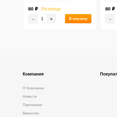
80 ₽
Розница
80 ₽
-
+
-
В корзину
орзину
Компания
Покупа
О Компании
Новости
Партнерам
Вакансии