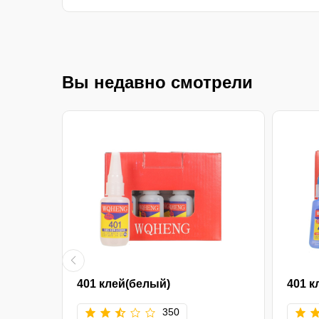
Вы недавно смотрели
ьный
401 клей(белый)
401 к
350