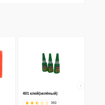
401 клей(зелёный)
020кл
Чёрны
350