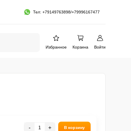
Тел: +79149763898/+79996167477
Избранное
Корзина
Войти
-
+
В корзину