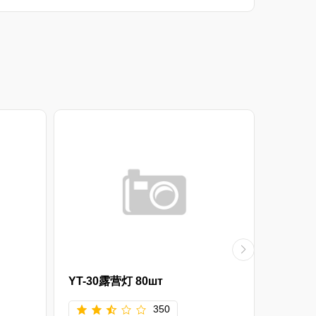
YT-30露营灯 80шт
G-28头
350