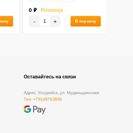
0 ₽
Розница
0 ₽
Р
-
+
-
зину
В корзину
Оставайтесь на связи
Адрес: Уссурийск, ул. Муданьцзянская
Тел: +79149763898