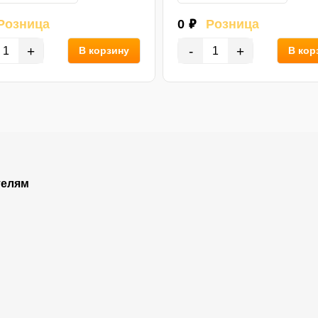
Розница
0 ₽
Розница
+
-
+
В корзину
В кор
телям
Покупателям