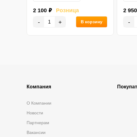
2 100 ₽
Розница
2 950
-
+
-
В корзину
орзину
Компания
Покупа
О Компании
Новости
Партнерам
Вакансии