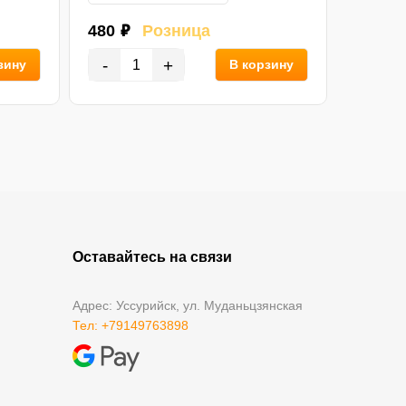
480 ₽
Розница
450 ₽
-
+
-
зину
В корзину
Оставайтесь на связи
Адрес: Уссурийск, ул. Муданьцзянская
Тел: +79149763898