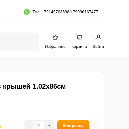
Тел: +79149763898/+79996167477
Избранное
Корзина
Войти
с крышей 1.02х86см
-
+
В корзину
а