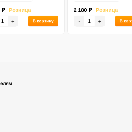
 ₽
Розница
2 180 ₽
Розница
+
-
+
В корзину
В кор
телям
Покупателям