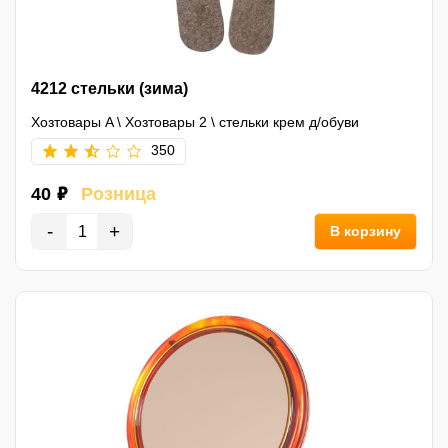
4212 стельки (зима)
Хозтовары A
\
Хозтовары 2
\
стельки крем д/обуви
350
40 ₽
Розница
-
+
В корзину