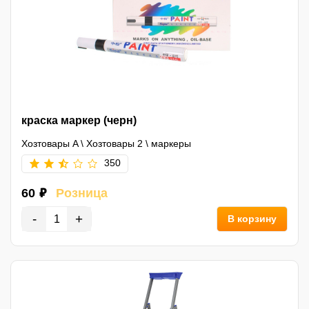
краска маркер (черн)
Хозтовары A
\
Хозтовары 2
\
маркеры
350
60 ₽
Розница
-
+
В корзину