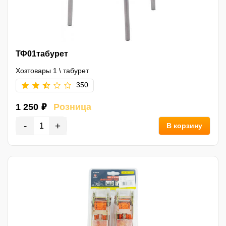
ТФ01табурет
Хозтовары 1
\
табурет
350
1 250 ₽
Розница
-
+
В корзину