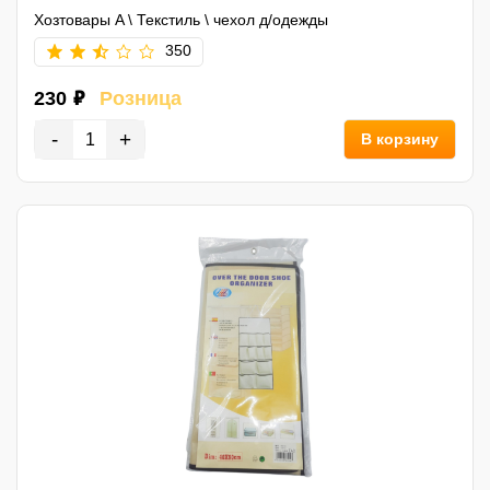
Хозтовары A
\
Текстиль
\
чехол д/одежды
350
230 ₽
Розница
-
+
В корзину