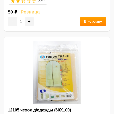
350
50 ₽
Розница
-
+
В корзину
12105 чехол д/одежды (60X100)