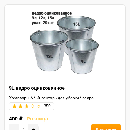
9L ведро оцинкованное
Хозтовары A
\
Инвентарь для уборки
\
ведро
350
400 ₽
Розница
-
+
В корзину