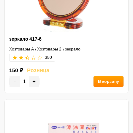
зеркало 417-6
Хозтовары A
\
Хозтовары 2
\
зекрало
350
150 ₽
Розница
-
+
В корзину