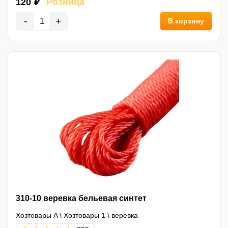
120 ₽
Розница
-
+
В корзину
310-10 веревка бельевая синтет
Хозтовары A
\
Хозтовары 1
\
веревка