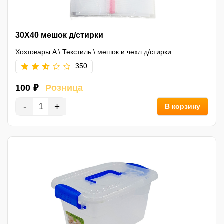
30X40 мешок д/стирки
Хозтовары A
\
Текстиль
\
мешок и чехл д/стирки
350
100 ₽
Розница
-
+
В корзину