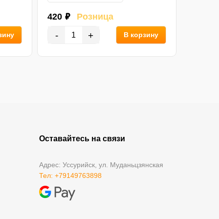
420 ₽
Розница
100 ₽
-
+
-
зину
В корзину
Оставайтесь на связи
Адрес: Уссурийск, ул. Муданьцзянская
Тел: +79149763898