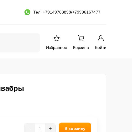
Тел: +79149763898/+79996167477
Избранное
Корзина
Войти
/швабры
-
+
В корзину