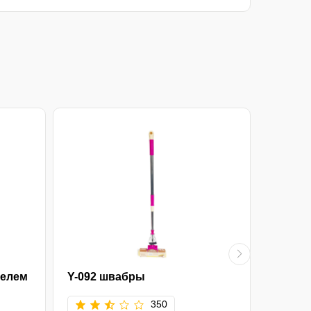
телем
Y-092 швабры
1003 н
350