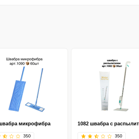
 швабра микрофибра
1082 швабра с распыли
350
350