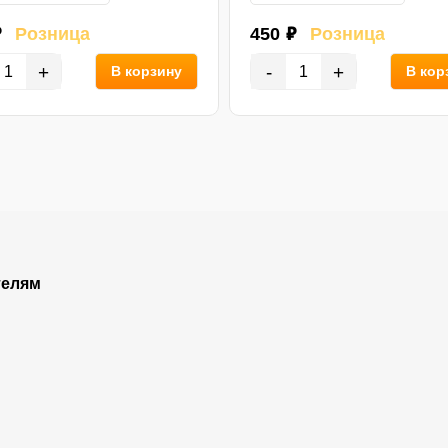
₽
Розница
450 ₽
Розница
+
-
+
В корзину
В кор
телям
Покупателям