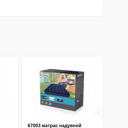
67003 матрас надувной
67004 