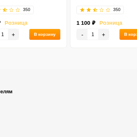
350
350
₽
Розница
1 100 ₽
Розница
+
-
+
В корзину
В кор
телям
Покупателям