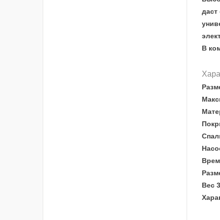
даст
унив
элек
В ко
Хара
Разм
Макс
Мате
Покр
Спал
Насо
Врем
Разме
Вес 3
Хара