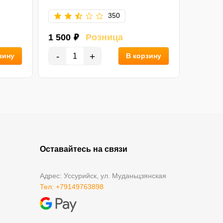
350
1 500 ₽
Розница
1 650 
-
+
-
зину
В корзину
Оставайтесь на связи
Адрес: Уссурийск, ул. Муданьцзянская
Тел: +79149763898