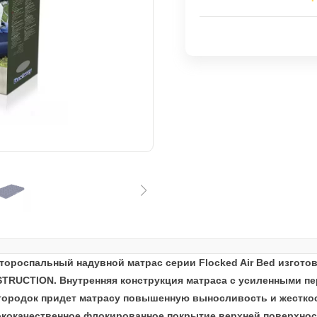
тороспальный надувной матрас серии Flocked Air Bed изгото
TRUCTION. Внутренняя конструкция матраса с усиленными пе
городок придет матрасу повышенную выносливость и жесткос
кокачественное флокированное покрытие верхней поверхност