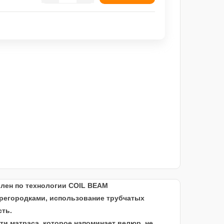
влен по технологии COIL BEAM
регородками, использование трубчатых
ть.
и матраса, которое напоминает велюр, не