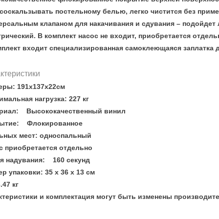
 соскальзывать постельному белью, легко чистится без прим
ерсальным клапаном для накачивания и сдувания – подойдет 
трический.
В комплект насос не входит, приобретается отдель
мплект входит специализированная самоклеющаяся заплатка д
ктеристики
еры: 191х137х22см
имальная нагрузка: 227 кг
риал: Высококачественный винил
ытие: Флокированное
ьных мест: односпальный
с приобретается отдельно
я надувания: 160 секунд
р упаковки: 35 x 36 x 13 см
.47 кг
ктеристики и комплектация могут быть изменены производит