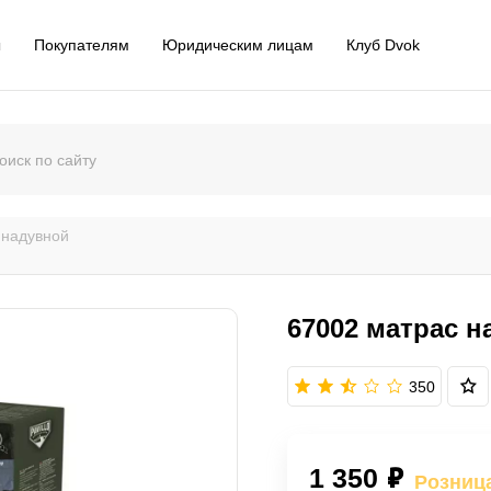
ы
Покупателям
Юридическим лицам
Клуб Dvok
 надувной
67002 матрас н
350
1 350 ₽
Розниц