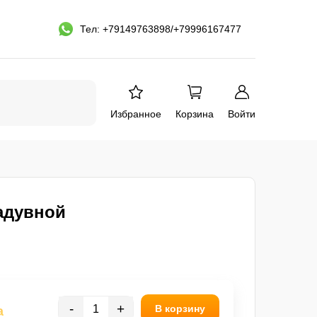
Тел: +79149763898/+79996167477
Избранное
Корзина
Войти
адувной
-
+
В корзину
а