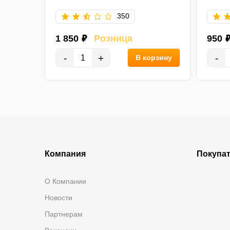
350
1 850 ₽
Розница
950 
-
+
-
орзину
В корзину
Компания
Покупа
О Компании
Новости
Партнерам