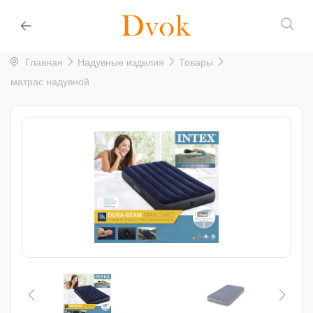
Главная
Надувные изделия
Товары
матрас надувной