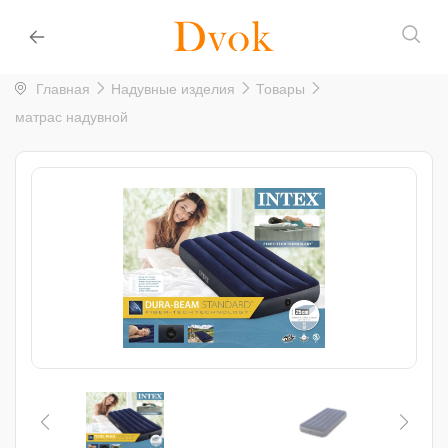
Главная
Надувные изделия
Товары
матрас надувной