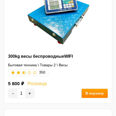
300kg весы беспроводныеWIFI
Бытовая техника
\
Товары 2
\
Весы
350
5 800 ₽
Розница
-
+
В корзину