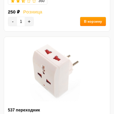
350
250 ₽
Розница
-
+
В корзину
537 переходник