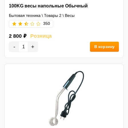
100KG весы напольные Обычный
Бытовая техника
\
Товары 2
\
Весы
350
2 800 ₽
Розница
-
+
В корзину