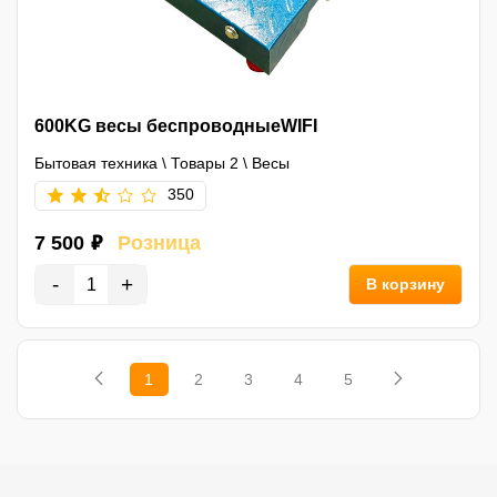
600KG весы беспроводныеWIFI
Бытовая техника
\
Товары 2
\
Весы
350
7 500 ₽
Розница
-
+
В корзину
1
2
3
4
5